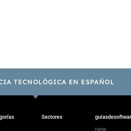
CIA TECNOLÓGICA EN ESPAÑOL
gorías
Sectores
guiasdesoftwa
Home